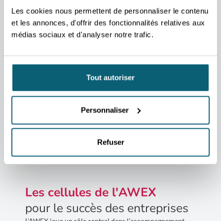
Où nous trouver ?
Les cookies nous permettent de personnaliser le contenu
Place Sainctelette, 2
et les annonces, d'offrir des fonctionnalités relatives aux
1080 Bruxelles
médias sociaux et d'analyser notre trafic.
Ouvrir dans Google Maps
Ouvrir dans Waze
T +32 2 421 82 11
Tout autoriser
Heures d’ouverture : de 7 à 18h
Personnaliser
Le bâtiment est accessible aux personnes à mobilité réduite
(accès aisés au parking et aux ascenseurs).
Refuser
Les cellules de l'AWEX
pour le succès des entreprises
L’AWEX joue un rôle central dans l’accompagnement