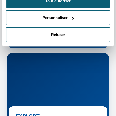
Tout autoriser
Découvrez la Wallonie sous toutes ses facettes à
travers le portail Wallonia.be : success stories
d’entreprises wallonnes à l’international,
Personnaliser
innovations, talents culturels, pépites touristiques et
gastronomiques, etc.
EN SAVOIR PLUS
Refuser